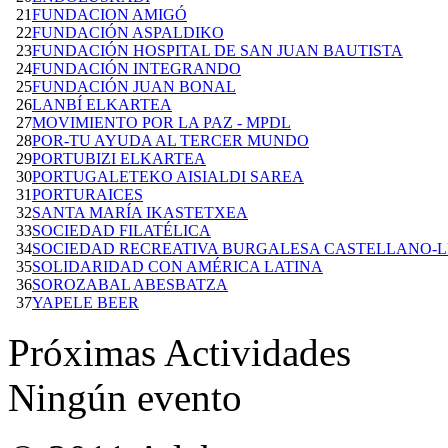
21
FUNDACION AMIGÓ
22
FUNDACIÓN ASPALDIKO
23
FUNDACIÓN HOSPITAL DE SAN JUAN BAUTISTA
24
FUNDACIÓN INTEGRANDO
25
FUNDACIÓN JUAN BONAL
26
LANBÍ ELKARTEA
27
MOVIMIENTO POR LA PAZ - MPDL
28
POR-TU AYUDA AL TERCER MUNDO
29
PORTUBIZI ELKARTEA
30
PORTUGALETEKO AISIALDI SAREA
31
PORTURAICES
32
SANTA MARÍA IKASTETXEA
33
SOCIEDAD FILATÉLICA
34
SOCIEDAD RECREATIVA BURGALESA CASTELLANO-
35
SOLIDARIDAD CON AMÉRICA LATINA
36
SOROZABAL ABESBATZA
37
YAPELE BEER
Próximas Actividades
Ningún evento