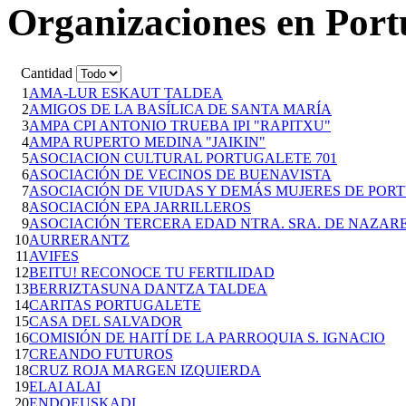
Organizaciones en Port
Cantidad
1
AMA-LUR ESKAUT TALDEA
2
AMIGOS DE LA BASÍLICA DE SANTA MARÍA
3
AMPA CPI ANTONIO TRUEBA IPI "RAPITXU"
4
AMPA RUPERTO MEDINA "JAIKIN"
5
ASOCIACION CULTURAL PORTUGALETE 701
6
ASOCIACIÓN DE VECINOS DE BUENAVISTA
7
ASOCIACIÓN DE VIUDAS Y DEMÁS MUJERES DE POR
8
ASOCIACIÓN EPA JARRILLEROS
9
ASOCIACIÓN TERCERA EDAD NTRA. SRA. DE NAZAR
10
AURRERANTZ
11
AVIFES
12
BEITU! RECONOCE TU FERTILIDAD
13
BERRIZTASUNA DANTZA TALDEA
14
CARITAS PORTUGALETE
15
CASA DEL SALVADOR
16
COMISIÓN DE HAITÍ DE LA PARROQUIA S. IGNACIO
17
CREANDO FUTUROS
18
CRUZ ROJA MARGEN IZQUIERDA
19
ELAI ALAI
20
ENDOEUSKADI