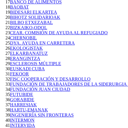
17
BANCO DE ALIMENTOS
18
BAOBAT
19
BIDESARI ELKARTEA
20
BIHOTZ SOLIDARIOAK
21
BILBO ETXEZABAL
22
BIZKAIKO-ODOL
23
CEAR. COMISIÓN DE AYUDA AL REFUGIADO
24
CHERNOBIL
25
DYA. AYUDA EN CARRETERA
26
EKOLOGISTAK
27
ELKARBANATUZ
28
ERANGINTZA
29
ESCLEROSIS MÚLTIPLE
30
EUSKADI CUBA
31
FEKOOR
32
FISC COOPERACIÓN Y DESARROLLO
33
FUNDACIÓN DE TRABAJADORES DE LA SIDERURGIA I
34
FUNDACIÓN JUAN CIUDAD
35
FUTUBIDE
36
GORABIDE
37
HARRESIAK
38
HARTU-EMANAK
39
INGENIERÍA SIN FRONTERAS
40
INTERMON
41
INTERVIDA