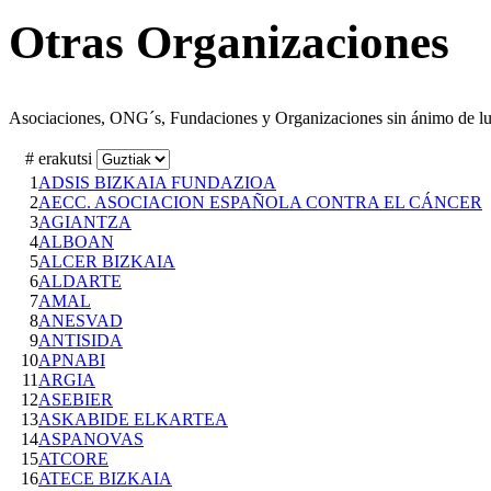
Otras Organizaciones
Asociaciones, ONG´s, Fundaciones y Organizaciones sin ánimo de luc
# erakutsi
1
ADSIS BIZKAIA FUNDAZIOA
2
AECC. ASOCIACION ESPAÑOLA CONTRA EL CÁNCER
3
AGIANTZA
4
ALBOAN
5
ALCER BIZKAIA
6
ALDARTE
7
AMAL
8
ANESVAD
9
ANTISIDA
10
APNABI
11
ARGIA
12
ASEBIER
13
ASKABIDE ELKARTEA
14
ASPANOVAS
15
ATCORE
16
ATECE BIZKAIA