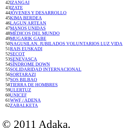
42
IZANGAI
43
IZATE
44
JÓVENES Y DESARROLLO
45
KIMA BERDEA
46
LAGUN ARTEAN
47
MANOS UNIDAS
48
MÉDICOS DEL MUNDO
49
MUGARIK GABE
50
NAGUSILAN. JUBILADOS VOLUNTARIOS LUZ VIDA
51
RAIS EUSKADI
52
SECOT
53
SENEVASCA
54
SÍNDROME DOWN
55
SOLIDARIDAD INTERNACIONAL
56
SORTARAZI
57
SOS BILBAO
58
TIERRA DE HOMBRES
59
ULERTUZ
60
UNICEF
61
WWF / ADENA
62
ZABALKETA
© 2011 Adaka.