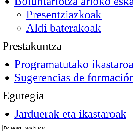
Boluntariotza arloko esk
Presentziazkoak
Aldi baterakoak
Prestakuntza
Programatutako ikastaro
Sugerencias de formació
Egutegia
Jarduerak eta ikastaroak