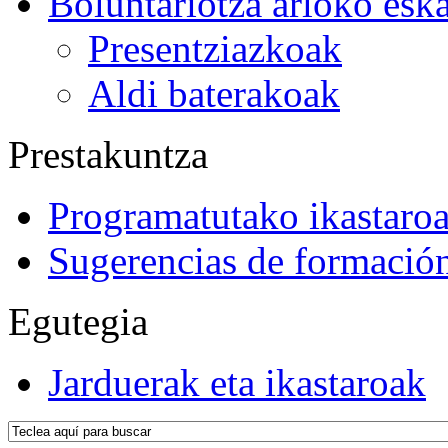
Boluntariotza arloko esk
Presentziazkoak
Aldi baterakoak
Prestakuntza
Programatutako ikastaro
Sugerencias de formació
Egutegia
Jarduerak eta ikastaroak