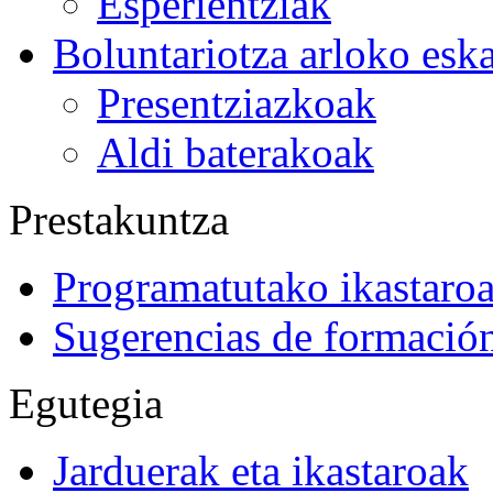
Esperientziak
Boluntariotza arloko esk
Presentziazkoak
Aldi baterakoak
Prestakuntza
Programatutako ikastaro
Sugerencias de formació
Egutegia
Jarduerak eta ikastaroak