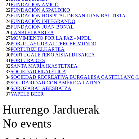
21
FUNDACION AMIGÓ
22
FUNDACIÓN ASPALDIKO
23
FUNDACIÓN HOSPITAL DE SAN JUAN BAUTISTA
24
FUNDACIÓN INTEGRANDO
25
FUNDACIÓN JUAN BONAL
26
LANBÍ ELKARTEA
27
MOVIMIENTO POR LA PAZ - MPDL
28
POR-TU AYUDA AL TERCER MUNDO
29
PORTUBIZI ELKARTEA
30
PORTUGALETEKO AISIALDI SAREA
31
PORTURAICES
32
SANTA MARÍA IKASTETXEA
33
SOCIEDAD FILATÉLICA
34
SOCIEDAD RECREATIVA BURGALESA CASTELLANO-
35
SOLIDARIDAD CON AMÉRICA LATINA
36
SOROZABAL ABESBATZA
37
YAPELE BEER
Hurrengo Jarduerak
No events