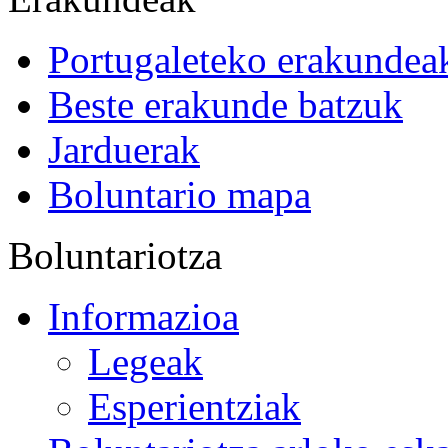
Portugaleteko erakundea
Beste erakunde batzuk
Jarduerak
Boluntario mapa
Boluntariotza
Informazioa
Legeak
Esperientziak