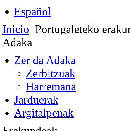
Español
Inicio
Portugaleteko eraku
Adaka
Zer da Adaka
Zerbitzuak
Harremana
Jarduerak
Argitalpenak
Erakundeak