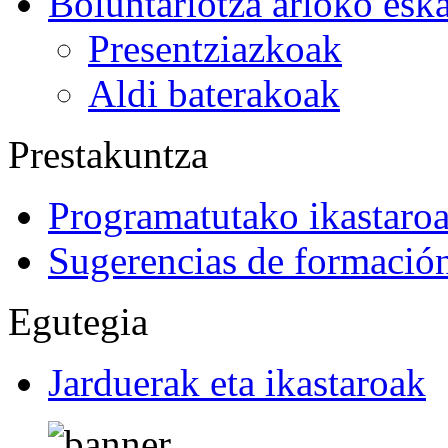
Boluntariotza arloko esk
Presentziazkoak
Aldi baterakoak
Prestakuntza
Programatutako ikastaro
Sugerencias de formació
Egutegia
Jarduerak eta ikastaroak