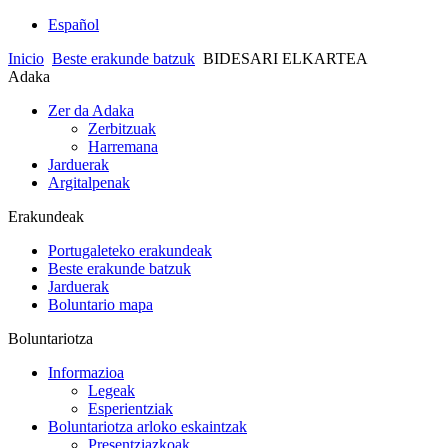
Español
Inicio
Beste erakunde batzuk
BIDESARI ELKARTEA
Adaka
Zer da Adaka
Zerbitzuak
Harremana
Jarduerak
Argitalpenak
Erakundeak
Portugaleteko erakundeak
Beste erakunde batzuk
Jarduerak
Boluntario mapa
Boluntariotza
Informazioa
Legeak
Esperientziak
Boluntariotza arloko eskaintzak
Presentziazkoak