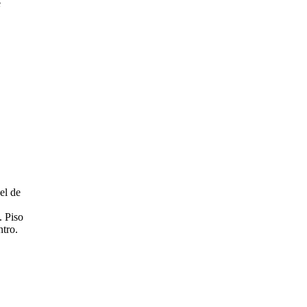
e
el de
. Piso
ntro.