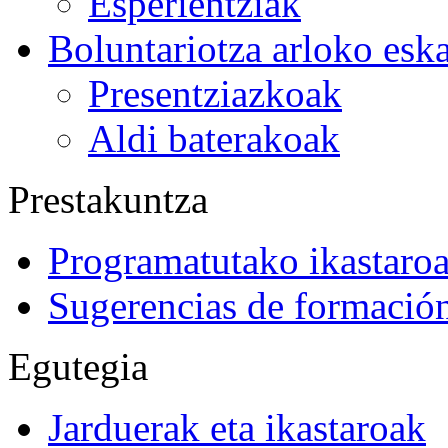
Esperientziak
Boluntariotza arloko esk
Presentziazkoak
Aldi baterakoak
Prestakuntza
Programatutako ikastaro
Sugerencias de formació
Egutegia
Jarduerak eta ikastaroak