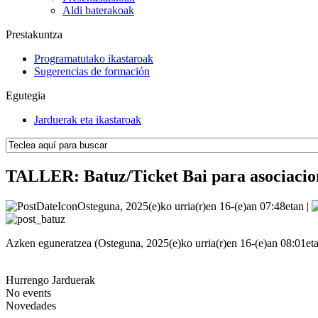
Aldi baterakoak
Prestakuntza
Programatutako ikastaroak
Sugerencias de formación
Egutegia
Jarduerak eta ikastaroak
TALLER: Batuz/Ticket Bai para asociacio
Osteguna, 2025(e)ko urria(r)en 16-(e)an 07:48etan |
Azken eguneratzea (Osteguna, 2025(e)ko urria(r)en 16-(e)an 08:01et
Hurrengo Jarduerak
No events
Novedades