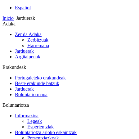
Español
Inicio
Jarduerak
Adaka
Zer da Adaka
Zerbitzuak
Harremana
Jarduerak
Argitalpenak
Erakundeak
Portugaleteko erakundeak
Beste erakunde batzuk
Jarduerak
Boluntario mapa
Boluntariotza
Informazioa
Legeak
Esperientziak
Boluntariotza arloko eskaintzak
Presentziazkoak