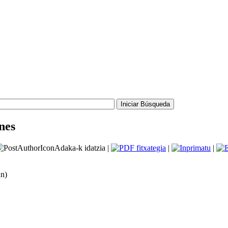
nes
Adaka-k idatzia |
|
|
an)