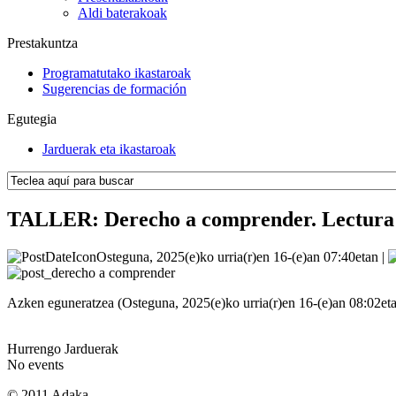
Aldi baterakoak
Prestakuntza
Programatutako ikastaroak
Sugerencias de formación
Egutegia
Jarduerak eta ikastaroak
TALLER: Derecho a comprender. Lectura 
Osteguna, 2025(e)ko urria(r)en 16-(e)an 07:40etan |
Azken eguneratzea (Osteguna, 2025(e)ko urria(r)en 16-(e)an 08:02et
Hurrengo Jarduerak
No events
© 2011 Adaka.