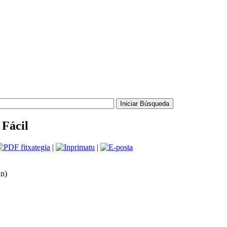
Fácil
|
|
an)