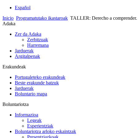
Español
Inicio
Programatutako ikastaroak
TALLER: Derecho a comprender. L
Adaka
Zer da Adaka
Zerbitzuak
Harremana
Jarduerak
Argitalpenak
Erakundeak
Portugaleteko erakundeak
Beste erakunde batzuk
Jarduerak
Boluntario mapa
Boluntariotza
Informazioa
Legeak
Esperientziak
Boluntariotza arloko eskaintzak
Presentziazkoak