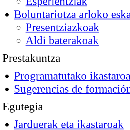
Esperientziak
Boluntariotza arloko esk
Presentziazkoak
Aldi baterakoak
Prestakuntza
Programatutako ikastaro
Sugerencias de formació
Egutegia
Jarduerak eta ikastaroak