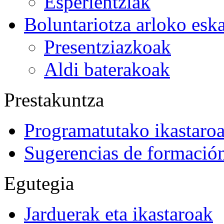
Esperientziak
Boluntariotza arloko esk
Presentziazkoak
Aldi baterakoak
Prestakuntza
Programatutako ikastaro
Sugerencias de formació
Egutegia
Jarduerak eta ikastaroak