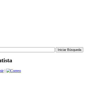
tista
|