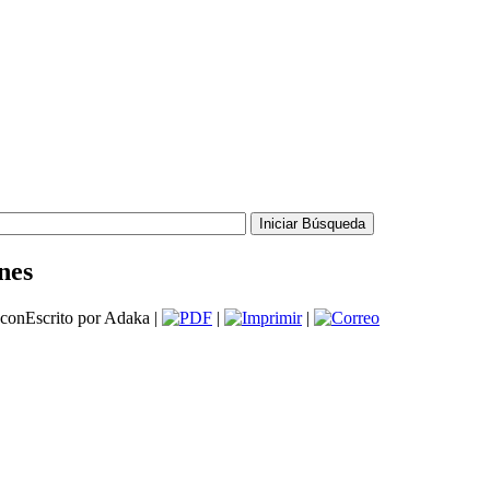
nes
Escrito por Adaka |
|
|