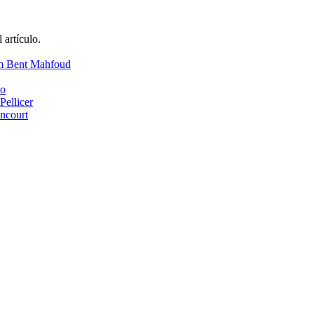
 artículo.
em Bent Mahfoud
mo
Pellicer
ancourt