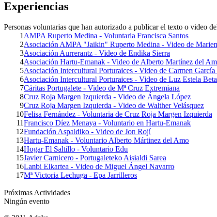
Experiencias
Personas voluntarias que han autorizado a publicar el texto o video del
1
AMPA Ruperto Medina - Voluntaria Francisca Santos
2
Asociación AMPA "Jaikin" Ruperto Medina - Video de Mari
3
Asociación Aurrerantz - Video de Endika Sierra
4
Asociación Hartu-Emanak - Video de Alberto Martínez del A
5
Asociación Intercultural Porturaices - Video de Carmen García 
6
Asociación Intercultural Porturaices - Video de Luz Estela Bet
7
Cáritas Portugalete - Video de Mª Cruz Extremiana
8
Cruz Roja Margen Izquierda - Video de Ángela López
9
Cruz Roja Margen Izquierda - Video de Walther Velásquez
10
Felisa Fernández - Voluntaria de Cruz Roja Margen Izquierda
11
Francisco Díez Menaya - Voluntario en Hartu-Emanak
12
Fundación Aspaldiko - Video de Jon Rojí
13
Hartu-Emanak - Voluntario Alberto Mártinez del Amo
14
Hogar El Saltillo - Voluntario Edu
15
Javier Carnicero - Portugaleteko Aisialdi Sarea
16
Lanbi Elkartea - Video de Miguel Ángel Navarro
17
Mª Victoria Lechuga - Epa Jarrilleros
Próximas Actividades
Ningún evento