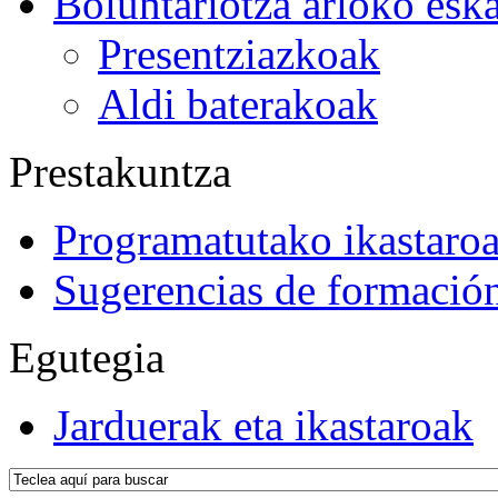
Boluntariotza arloko esk
Presentziazkoak
Aldi baterakoak
Prestakuntza
Programatutako ikastaro
Sugerencias de formació
Egutegia
Jarduerak eta ikastaroak