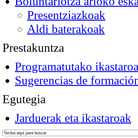
Boluntariotza arloko esk
Presentziazkoak
Aldi baterakoak
Prestakuntza
Programatutako ikastaro
Sugerencias de formació
Egutegia
Jarduerak eta ikastaroak