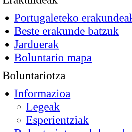
Portugaleteko erakundea
Beste erakunde batzuk
Jarduerak
Boluntario mapa
Boluntariotza
Informazioa
Legeak
Esperientziak