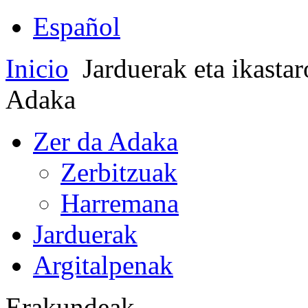
Español
Inicio
Jarduerak eta ikasta
Adaka
Zer da Adaka
Zerbitzuak
Harremana
Jarduerak
Argitalpenak
Erakundeak