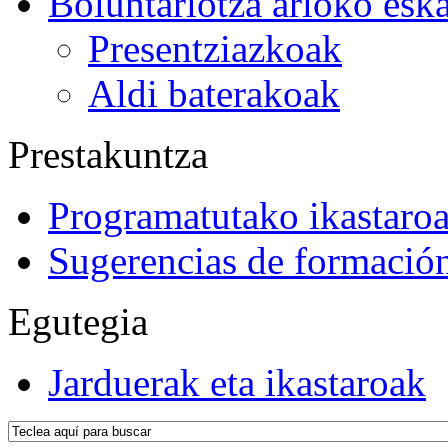
Boluntariotza arloko esk
Presentziazkoak
Aldi baterakoak
Prestakuntza
Programatutako ikastaro
Sugerencias de formació
Egutegia
Jarduerak eta ikastaroak