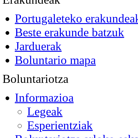
Portugaleteko erakundea
Beste erakunde batzuk
Jarduerak
Boluntario mapa
Boluntariotza
Informazioa
Legeak
Esperientziak