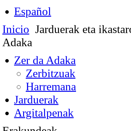
Español
Inicio
Jarduerak eta ikasta
Adaka
Zer da Adaka
Zerbitzuak
Harremana
Jarduerak
Argitalpenak
Erakundeak