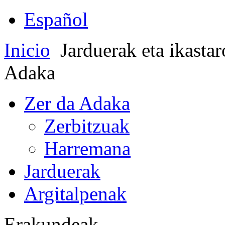
Español
Inicio
Jarduerak eta ikasta
Adaka
Zer da Adaka
Zerbitzuak
Harremana
Jarduerak
Argitalpenak
Erakundeak