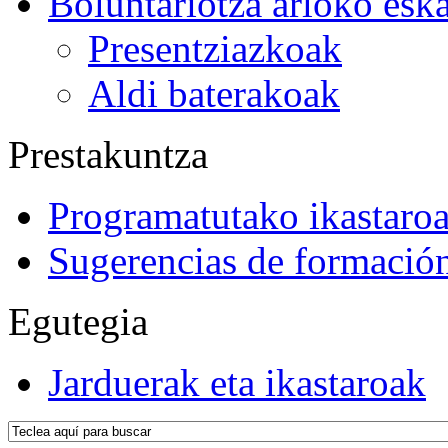
Boluntariotza arloko esk
Presentziazkoak
Aldi baterakoak
Prestakuntza
Programatutako ikastaro
Sugerencias de formació
Egutegia
Jarduerak eta ikastaroak