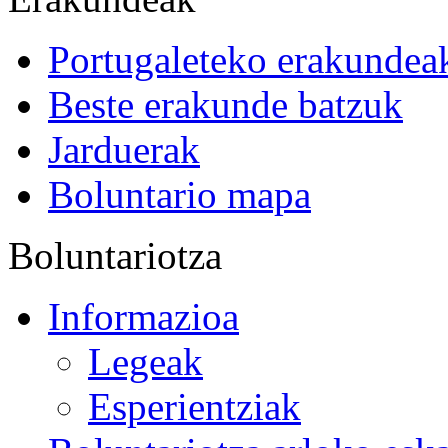
Portugaleteko erakundea
Beste erakunde batzuk
Jarduerak
Boluntario mapa
Boluntariotza
Informazioa
Legeak
Esperientziak