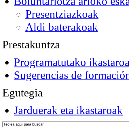
Boluntariotza arloko esk
Presentziazkoak
Aldi baterakoak
Prestakuntza
Programatutako ikastaro
Sugerencias de formació
Egutegia
Jarduerak eta ikastaroak