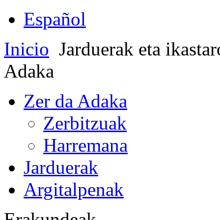
Español
Inicio
Jarduerak eta ikasta
Adaka
Zer da Adaka
Zerbitzuak
Harremana
Jarduerak
Argitalpenak
Erakundeak