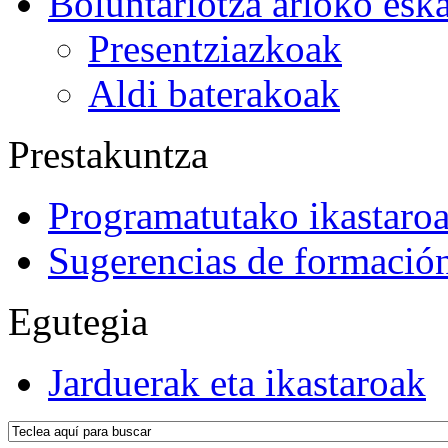
Boluntariotza arloko esk
Presentziazkoak
Aldi baterakoak
Prestakuntza
Programatutako ikastaro
Sugerencias de formació
Egutegia
Jarduerak eta ikastaroak