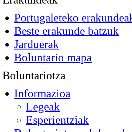
Portugaleteko erakundea
Beste erakunde batzuk
Jarduerak
Boluntario mapa
Boluntariotza
Informazioa
Legeak
Esperientziak