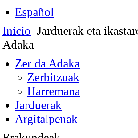
Español
Inicio
Jarduerak eta ikasta
Adaka
Zer da Adaka
Zerbitzuak
Harremana
Jarduerak
Argitalpenak
Erakundeak