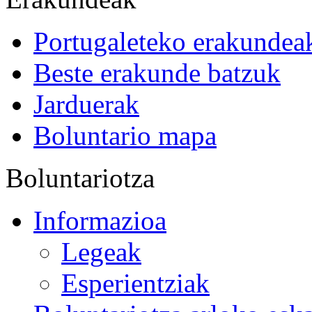
Portugaleteko erakundea
Beste erakunde batzuk
Jarduerak
Boluntario mapa
Boluntariotza
Informazioa
Legeak
Esperientziak