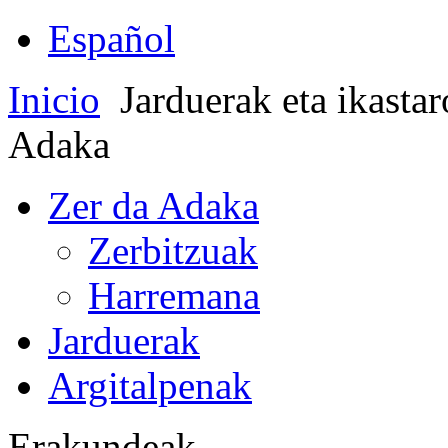
Español
Inicio
Jarduerak eta ikasta
Adaka
Zer da Adaka
Zerbitzuak
Harremana
Jarduerak
Argitalpenak
Erakundeak