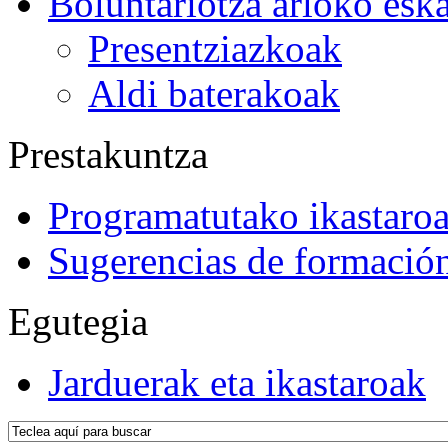
Boluntariotza arloko esk
Presentziazkoak
Aldi baterakoak
Prestakuntza
Programatutako ikastaro
Sugerencias de formació
Egutegia
Jarduerak eta ikastaroak