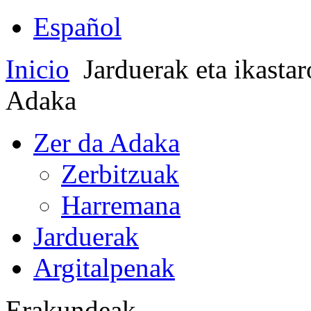
Español
Inicio
Jarduerak eta ikasta
Adaka
Zer da Adaka
Zerbitzuak
Harremana
Jarduerak
Argitalpenak
Erakundeak