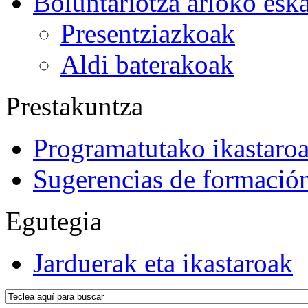
Boluntariotza arloko esk
Presentziazkoak
Aldi baterakoak
Prestakuntza
Programatutako ikastaro
Sugerencias de formació
Egutegia
Jarduerak eta ikastaroak