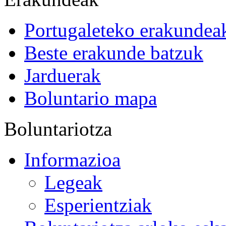
Portugaleteko erakundea
Beste erakunde batzuk
Jarduerak
Boluntario mapa
Boluntariotza
Informazioa
Legeak
Esperientziak