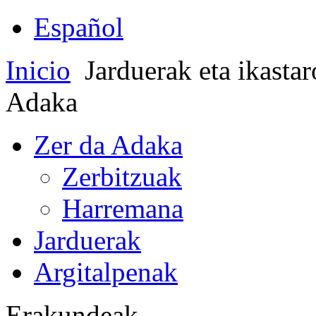
Español
Inicio
Jarduerak eta ikasta
Adaka
Zer da Adaka
Zerbitzuak
Harremana
Jarduerak
Argitalpenak
Erakundeak