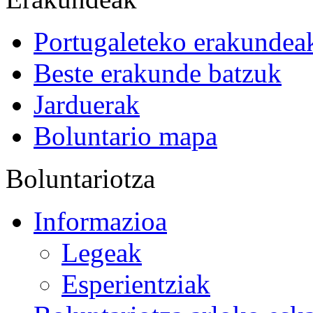
Portugaleteko erakundea
Beste erakunde batzuk
Jarduerak
Boluntario mapa
Boluntariotza
Informazioa
Legeak
Esperientziak