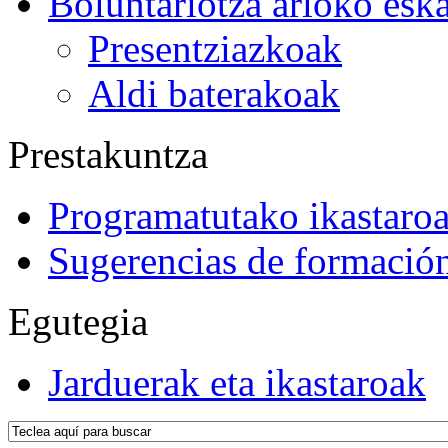
Boluntariotza arloko esk
Presentziazkoak
Aldi baterakoak
Prestakuntza
Programatutako ikastaro
Sugerencias de formació
Egutegia
Jarduerak eta ikastaroak