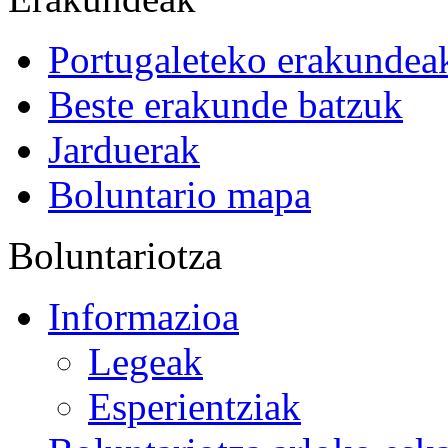
Portugaleteko erakundea
Beste erakunde batzuk
Jarduerak
Boluntario mapa
Boluntariotza
Informazioa
Legeak
Esperientziak