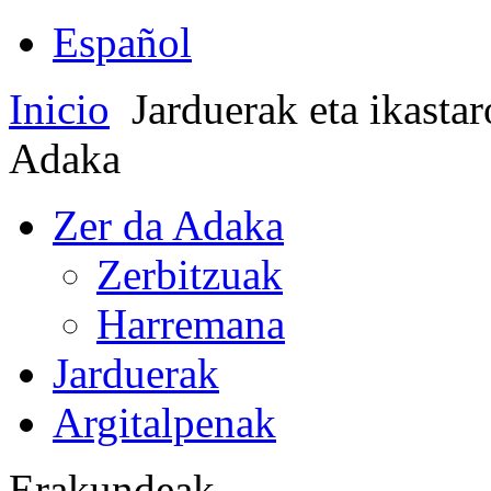
Español
Inicio
Jarduerak eta ikasta
Adaka
Zer da Adaka
Zerbitzuak
Harremana
Jarduerak
Argitalpenak
Erakundeak