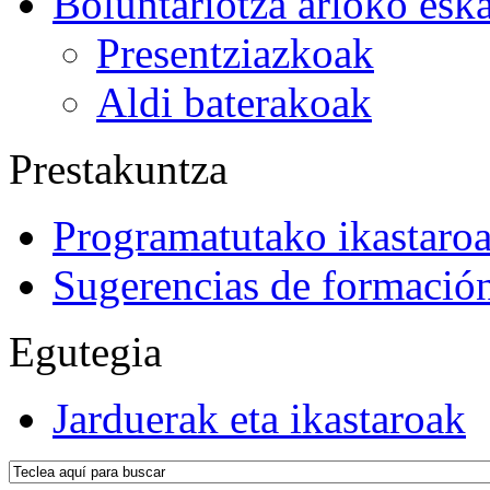
Boluntariotza arloko esk
Presentziazkoak
Aldi baterakoak
Prestakuntza
Programatutako ikastaro
Sugerencias de formació
Egutegia
Jarduerak eta ikastaroak