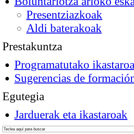
Boluntariotza arloko esk
Presentziazkoak
Aldi baterakoak
Prestakuntza
Programatutako ikastaro
Sugerencias de formació
Egutegia
Jarduerak eta ikastaroak