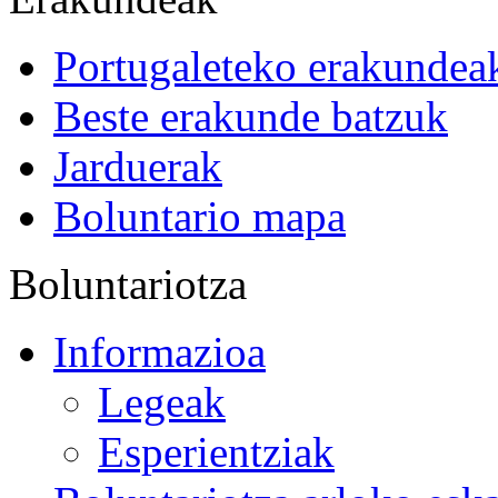
Portugaleteko erakundea
Beste erakunde batzuk
Jarduerak
Boluntario mapa
Boluntariotza
Informazioa
Legeak
Esperientziak