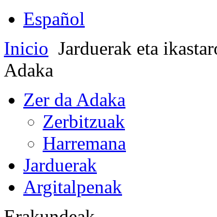
Español
Inicio
Jarduerak eta ikasta
Adaka
Zer da Adaka
Zerbitzuak
Harremana
Jarduerak
Argitalpenak
Erakundeak