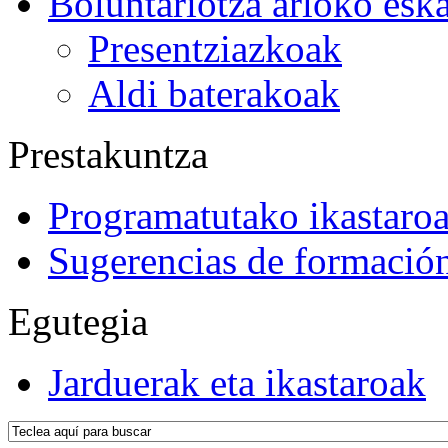
Boluntariotza arloko esk
Presentziazkoak
Aldi baterakoak
Prestakuntza
Programatutako ikastaro
Sugerencias de formació
Egutegia
Jarduerak eta ikastaroak