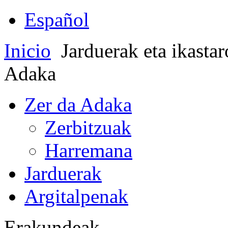
Español
Inicio
Jarduerak eta ikasta
Adaka
Zer da Adaka
Zerbitzuak
Harremana
Jarduerak
Argitalpenak
Erakundeak