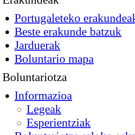
Portugaleteko erakundea
Beste erakunde batzuk
Jarduerak
Boluntario mapa
Boluntariotza
Informazioa
Legeak
Esperientziak