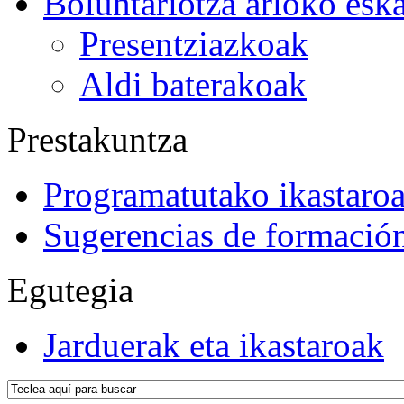
Boluntariotza arloko esk
Presentziazkoak
Aldi baterakoak
Prestakuntza
Programatutako ikastaro
Sugerencias de formació
Egutegia
Jarduerak eta ikastaroak