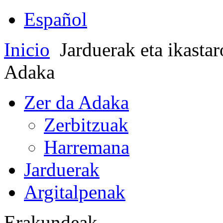
Español
Inicio
Jarduerak eta ikasta
Adaka
Zer da Adaka
Zerbitzuak
Harremana
Jarduerak
Argitalpenak
Erakundeak