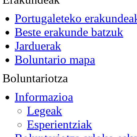
Portugaleteko erakundea
Beste erakunde batzuk
Jarduerak
Boluntario mapa
Boluntariotza
Informazioa
Legeak
Esperientziak