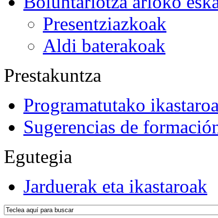
Boluntariotza arloko esk
Presentziazkoak
Aldi baterakoak
Prestakuntza
Programatutako ikastaro
Sugerencias de formació
Egutegia
Jarduerak eta ikastaroak