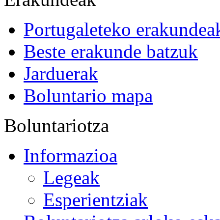
Portugaleteko erakundea
Beste erakunde batzuk
Jarduerak
Boluntario mapa
Boluntariotza
Informazioa
Legeak
Esperientziak