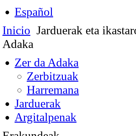
Español
Inicio
Jarduerak eta ikasta
Adaka
Zer da Adaka
Zerbitzuak
Harremana
Jarduerak
Argitalpenak
Erakundeak