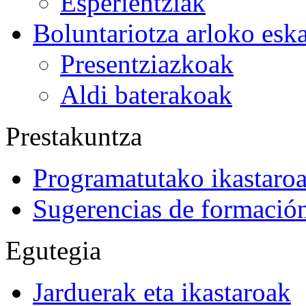
Esperientziak
Boluntariotza arloko esk
Presentziazkoak
Aldi baterakoak
Prestakuntza
Programatutako ikastaro
Sugerencias de formació
Egutegia
Jarduerak eta ikastaroak