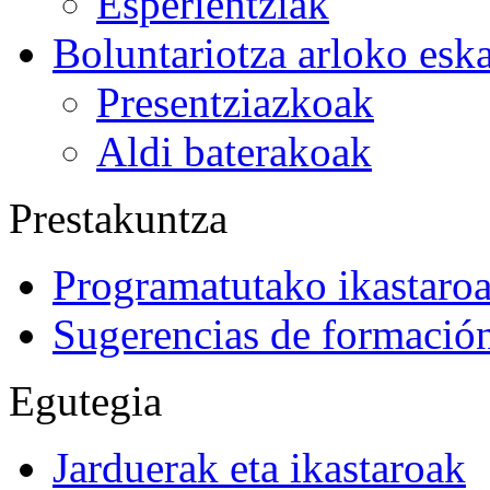
Esperientziak
Boluntariotza arloko esk
Presentziazkoak
Aldi baterakoak
Prestakuntza
Programatutako ikastaro
Sugerencias de formació
Egutegia
Jarduerak eta ikastaroak