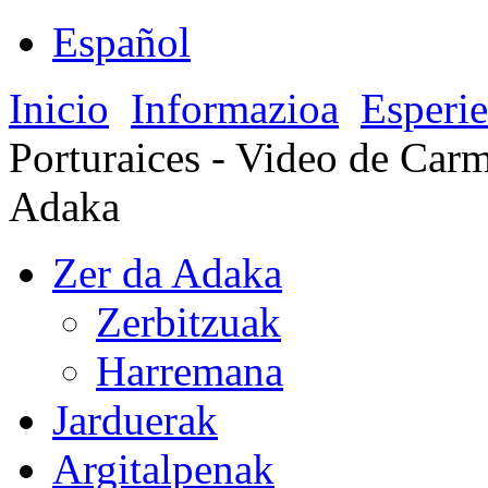
Español
Inicio
Informazioa
Esperie
Porturaices - Video de Carm
Adaka
Zer da Adaka
Zerbitzuak
Harremana
Jarduerak
Argitalpenak