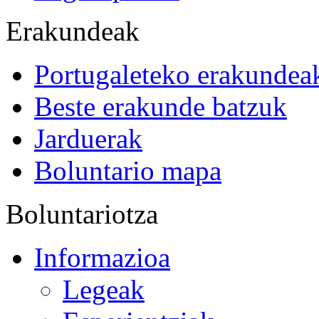
Erakundeak
Portugaleteko erakundea
Beste erakunde batzuk
Jarduerak
Boluntario mapa
Boluntariotza
Informazioa
Legeak