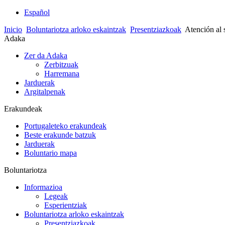
Español
Inicio
Boluntariotza arloko eskaintzak
Presentziazkoak
Atención al
Adaka
Zer da Adaka
Zerbitzuak
Harremana
Jarduerak
Argitalpenak
Erakundeak
Portugaleteko erakundeak
Beste erakunde batzuk
Jarduerak
Boluntario mapa
Boluntariotza
Informazioa
Legeak
Esperientziak
Boluntariotza arloko eskaintzak
Presentziazkoak