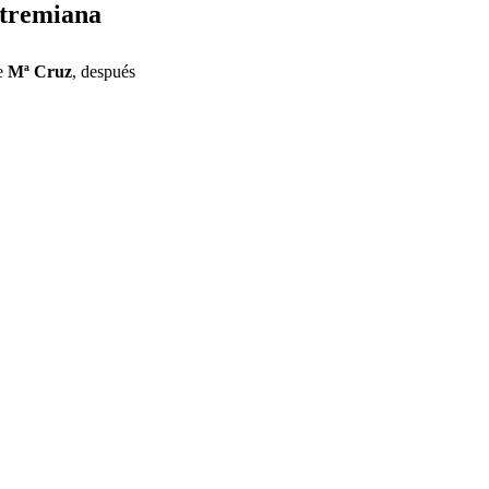
xtremiana
de
Mª Cruz
, después