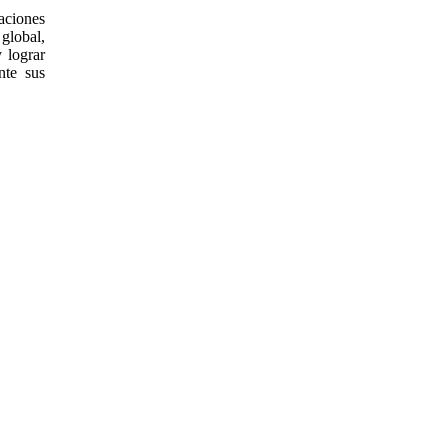
aciones
global,
y lograr
nte sus