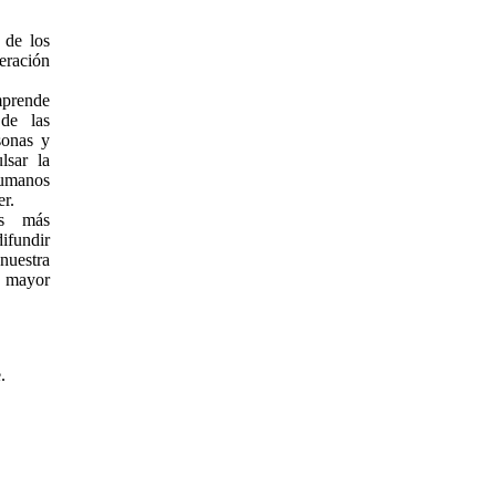
 de los
ración
mprende
 de las
sonas y
lsar la
umanos
er.
as más
ifundir
nuestra
na mayor
.