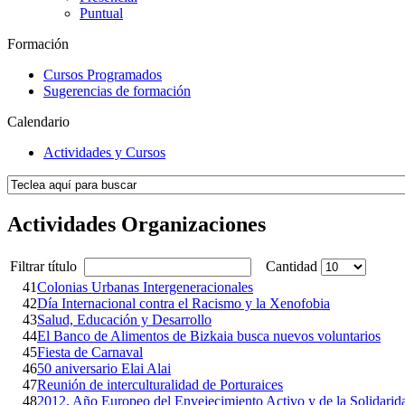
Puntual
Formación
Cursos Programados
Sugerencias de formación
Calendario
Actividades y Cursos
Actividades Organizaciones
Filtrar título
Cantidad
41
Colonias Urbanas Intergeneracionales
42
Día Internacional contra el Racismo y la Xenofobia
43
Salud, Educación y Desarrollo
44
El Banco de Alimentos de Bizkaia busca nuevos voluntarios
45
Fiesta de Carnaval
46
50 aniversario Elai Alai
47
Reunión de interculturalidad de Porturaices
48
2012, Año Europeo del Envejecimiento Activo y de la Solidarid