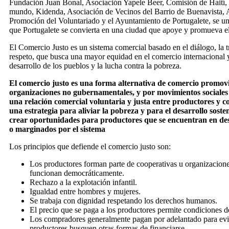
Fundación Juan Bonal, Asociación Yapele Beer, Comisión de Haití, P
mundo, Kidenda, Asociación de Vecinos del Barrio de Buenavista, 
Promoción del Voluntariado y el Ayuntamiento de Portugalete, se u
que Portugalete se convierta en una ciudad que apoye y promueva el
El Comercio Justo es un sistema comercial basado en el diálogo, la t
respeto, que busca una mayor equidad en el comercio internacional 
desarrollo de los pueblos y la lucha contra la pobreza.
El comercio justo es una forma alternativa de comercio promov
organizaciones no gubernamentales, y por movimientos social
una relación comercial voluntaria y justa entre productores y 
una estrategia para aliviar la pobreza y para el desarrollo sosten
crear oportunidades para productores que se encuentran en de
o marginados por el sistema
Los principios que defiende el comercio justo son:
Los productores forman parte de cooperativas u organizacione
funcionan democráticamente.
Rechazo a la explotación infantil.
Igualdad entre hombres y mujeres.
Se trabaja con dignidad respetando los derechos humanos.
El precio que se paga a los productores permite condiciones d
Los compradores generalmente pagan por adelantado para evit
productores busquen otras formas de financiarse.