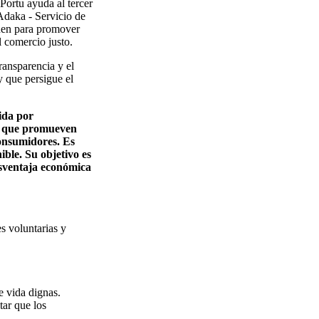
ortu ayuda al tercer
Adaka - Servicio de
nen para promover
 comercio justo.
ransparencia y el
y que persigue el
ida por
es que promueven
consumidores. Es
ible. Su objetivo es
sventaja económica
s voluntarias y
e vida dignas.
ar que los