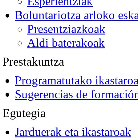
Esperientziak
Boluntariotza arloko esk
Presentziazkoak
Aldi baterakoak
Prestakuntza
Programatutako ikastaro
Sugerencias de formació
Egutegia
Jarduerak eta ikastaroak