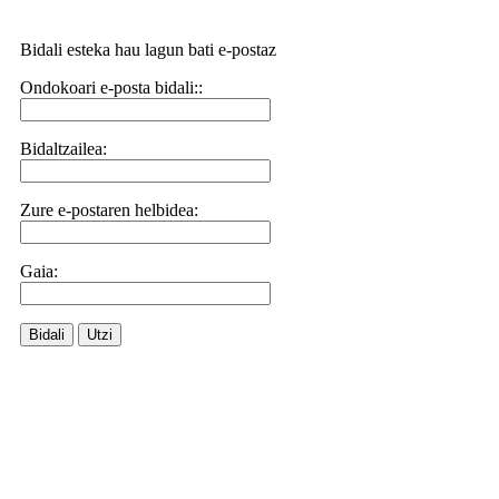
Bidali esteka hau lagun bati e-postaz
Ondokoari e-posta bidali::
Bidaltzailea:
Zure e-postaren helbidea:
Gaia:
Bidali
Utzi