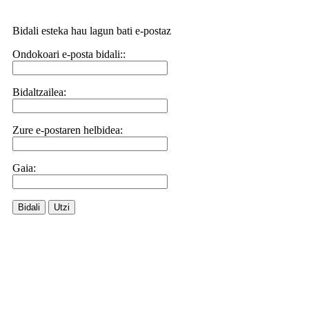
Bidali esteka hau lagun bati e-postaz
Ondokoari e-posta bidali::
Bidaltzailea:
Zure e-postaren helbidea:
Gaia:
Bidali
Utzi