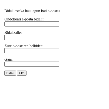
Bidali esteka hau lagun bati e-postaz
Ondokoari e-posta bidali::
Bidaltzailea:
Zure e-postaren helbidea:
Gaia:
Bidali
Utzi