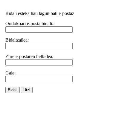
Bidali esteka hau lagun bati e-postaz
Ondokoari e-posta bidali::
Bidaltzailea:
Zure e-postaren helbidea:
Gaia:
Bidali
Utzi