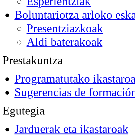
Esperientziak
Boluntariotza arloko esk
Presentziazkoak
Aldi baterakoak
Prestakuntza
Programatutako ikastaro
Sugerencias de formació
Egutegia
Jarduerak eta ikastaroak