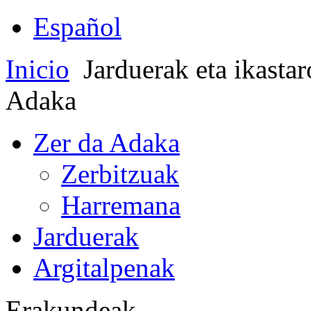
Español
Inicio
Jarduerak eta ikasta
Adaka
Zer da Adaka
Zerbitzuak
Harremana
Jarduerak
Argitalpenak
Erakundeak