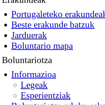
Portugaleteko erakundea
Beste erakunde batzuk
Jarduerak
Boluntario mapa
Boluntariotza
Informazioa
Legeak
Esperientziak