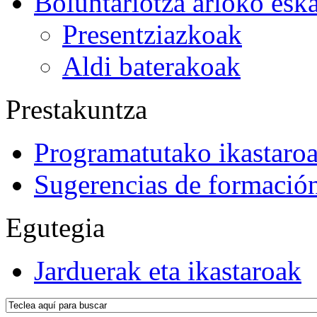
Boluntariotza arloko esk
Presentziazkoak
Aldi baterakoak
Prestakuntza
Programatutako ikastaro
Sugerencias de formació
Egutegia
Jarduerak eta ikastaroak