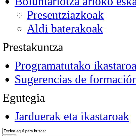
Boluntariotza arloko esk
Presentziazkoak
Aldi baterakoak
Prestakuntza
Programatutako ikastaro
Sugerencias de formació
Egutegia
Jarduerak eta ikastaroak