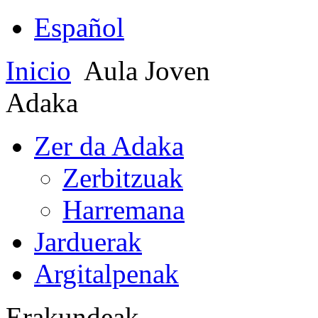
Español
Inicio
Aula Joven
Adaka
Zer da Adaka
Zerbitzuak
Harremana
Jarduerak
Argitalpenak
Erakundeak