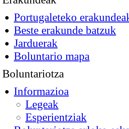
Portugaleteko erakundea
Beste erakunde batzuk
Jarduerak
Boluntario mapa
Boluntariotza
Informazioa
Legeak
Esperientziak