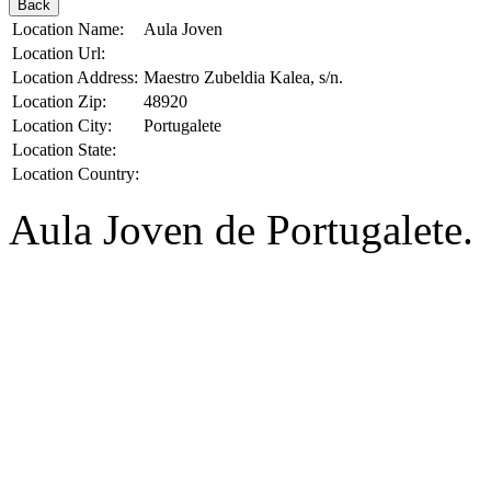
Back
Location Name:
Aula Joven
Location Url:
Location Address:
Maestro Zubeldia Kalea, s/n.
Location Zip:
48920
Location City:
Portugalete
Location State:
Location Country:
Aula Joven de Portugalete.