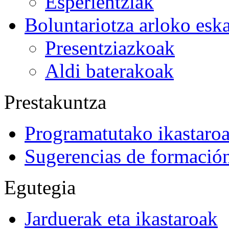
Esperientziak
Boluntariotza arloko esk
Presentziazkoak
Aldi baterakoak
Prestakuntza
Programatutako ikastaro
Sugerencias de formació
Egutegia
Jarduerak eta ikastaroak